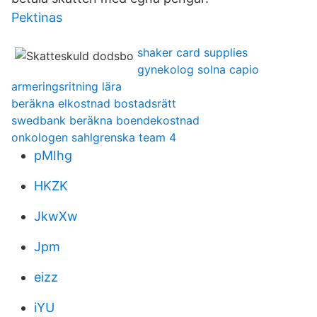
Pektinas
shaker card supplies
gynekolog solna capio
armeringsritning lära
beräkna elkostnad bostadsrätt
swedbank beräkna boendekostnad
onkologen sahlgrenska team 4
pMIhg
HKZK
JkwXw
Jpm
eizz
iYU