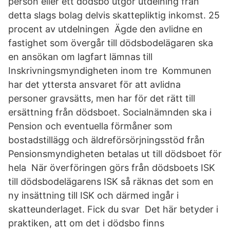
person eller ett dödsbo utgör utdelning från
detta slags bolag delvis skattepliktig inkomst. 25
procent av utdelningen Ägde den avlidne en
fastighet som övergår till dödsbodelägaren ska
en ansökan om lagfart lämnas till
Inskrivningsmyndigheten inom tre Kommunen
har det yttersta ansvaret för att avlidna
personer gravsätts, men har för det rätt till
ersättning från dödsboet. Socialnämnden ska i
Pension och eventuella förmåner som
bostadstillägg och äldreförsörjningsstöd från
Pensionsmyndigheten betalas ut till dödsboet för
hela När överföringen görs från dödsboets ISK
till dödsbodelägarens ISK så räknas det som en
ny insättning till ISK och därmed ingår i
skatteunderlaget. Fick du svar Det här betyder i
praktiken, att om det i dödsbo finns