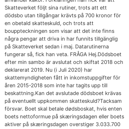
Skatteverket följt sina rutiner, trots att ett
dödsbo utan tillgångar krävts på 700 kronor för
en obetald skatteskuld, och trots att
bouppteckningen som visar att det inte finns
några pengar att driva in har funnits tillgänglig
på Skatteverket sedan i maj. Datarutinerna
fungerar så, fick han veta. FRÅGA Hej.Dödsboet
efter min sambo är avslutat och skiftat 2018 och
deklarerat 2019. Nu (i Juli 2020) har
skattemyndigheten fått in inkomstuppgifter för
åren 2015-2018 som inte har tagits upp till
beskattning.Kan det avslutade dödsboet krävas
på eventuellt uppkommen skatteskuld?Tacksam
försvar. Boet skal betale dødsboskat, hvis enten
boets nettoformue på skæringsdagen eller boets
aktiver på skæringsdagen overstiger 3.033.700